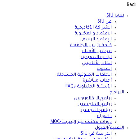
Back
لماذا SIU
عن SIU
الشراكة الأكاديمية
الاعتماد والعضوية
الإعتماد الرسمي
كلمة رئيس الجامعة
مجلس الأمناء
الإدارة التنفيذية
الكادر الأكاديمي
المدونة
الحلقات الصوتية المسجلة
أحداث مباشرة
الأسئلة المتداولة FAQs
البرامج
برامج البكالوريوس
برامج الماجستير
برنامج التجسير
دكتوراه
دورات مكثفة عبر الإنترنت-MOC
التقديم/القبول
الدراسة في SIU