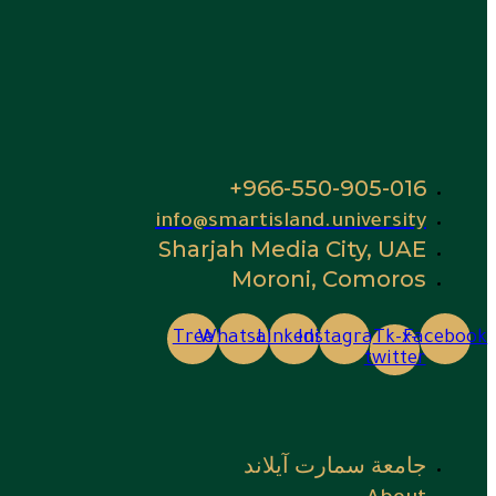
966-550-905-016+
info@smartisland.university
Sharjah Media City, UAE
Moroni, Comoros
Tree
Whatsapp
Linkedin
Instagram
Tk-x-
Facebook
twitter
جامعة سمارت آيلاند