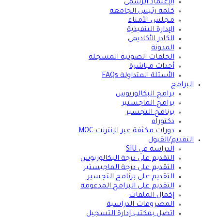
الإعتماد الرسمي
كلمة رئيس الجامعة
مجلس الأمناء
الإدارة التنفيذية
الكادر الأكاديمي
المدونة
الحلقات الصوتية المسجلة
أحداث مباشرة
الأسئلة المتداولة FAQs
البرامج
برامج البكالوريوس
برامج الماجستير
برنامج التجسير
دكتوراه
دورات مكثفة عبر الإنترنت-MOC
التقديم/القبول
الدراسة في SIU
التقديم على درجة البكالوريوس
التقديم على درجة الماجيستير
التقديم على برنامج التجسير
التقديم على البرامج المدعومة
إكمال الملفات
المصروفات الدراسية
اتصل بمكتب إدارة التسجيل