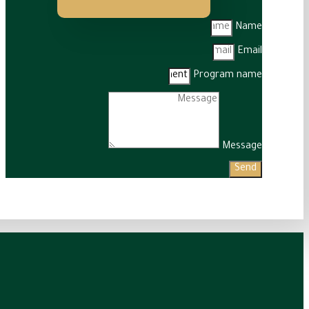
Name
Email
Program name
Message
Send