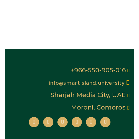
966-550-905-016+
info@smartisland.university
Sharjah Media City, UAE
Moroni, Comoros